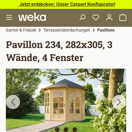
Jetzt entdecken: Unser Carport Konfigurator!
Zum Hauptinhalt springen
Wa
Garten & Freizeit
Terrassenüberdachungen
Pavillons
Pavillon 234, 282x305, 3
Wände, 4 Fenster
Bildergalerie überspringen