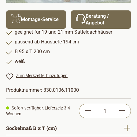
Beratung /
Montage-Service
Angebot
geeignet für 19 und 21 mm Satteldachhäuser
passend ab Haustiefe 194 cm
B 95 x T 200 cm
weiß
Zum Merkzettel hinzufügen
Produktnummer:
330.0106.11000
Produkt Anzahl: Gib
Sofort verfügbar, Lieferzeit: 3-4
Wochen
auswählen
Sockelmaß B x T (cm)