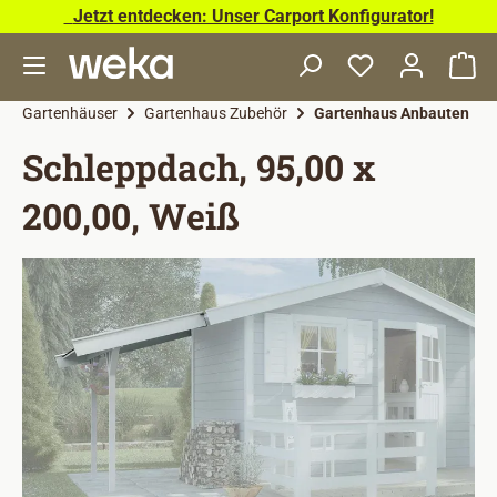
Jetzt entdecken: Unser Carport Konfigurator!
Zum Hauptinhalt springen
Wa
Gartenhäuser
Gartenhaus Zubehör
Gartenhaus Anbauten
Schleppdach, 95,00 x
200,00, Weiß
Bildergalerie überspringen