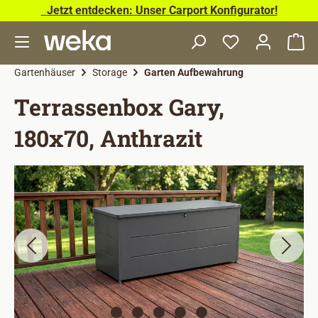
Jetzt entdecken: Unser Carport Konfigurator!
Zum Hauptinhalt springen
Wa
Gartenhäuser
Storage
Garten Aufbewahrung
Terrassenbox Gary,
180x70, Anthrazit
Bildergalerie überspringen