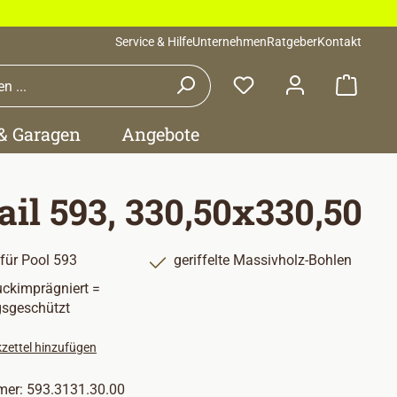
Service & Hilfe
Unternehmen
Ratgeber
Kontakt
Waren
 & Garagen
Angebote
ail 593, 330,50x330,50
 für Pool 593
geriffelte Massivholz-Bohlen
uckimprägniert =
gsgeschützt
zettel hinzufügen
mer:
593.3131.30.00