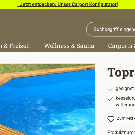
Jetzt entdecken: Unser Carport Konfigurator!
n & Freizeit
Wellness & Sauna
Carports
Topr
geeignet
kesseldr
witterun
Zum Merk
Produktnum