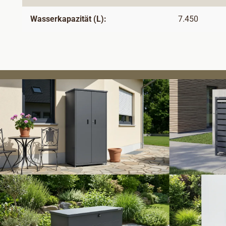
Wasserkapazität (L):
7.450