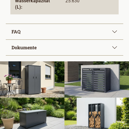
Wasserkapazität
25.630
(L):
FAQ
Dokumente