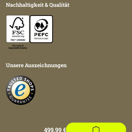
Nachhaltigkeit & Qualität
Unsere Auszeichnungen
Impressum
AGB
Datenschutz
499,99 €