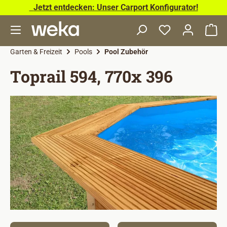
Jetzt entdecken: Unser Carport Konfigurator!
Zum Hauptinhalt springen
Wa
Garten & Freizeit
Pools
Pool Zubehör
Toprail 594, 770x 396
Bildergalerie überspringen