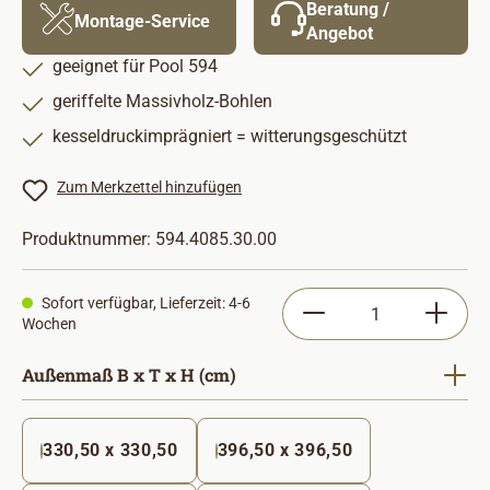
Beratung /
Montage-Service
Angebot
geeignet für Pool 594
geriffelte Massivholz-Bohlen
kesseldruckimprägniert = witterungsgeschützt
Zum Merkzettel hinzufügen
Produktnummer:
594.4085.30.00
Produkt Anzahl: Gib
Sofort verfügbar, Lieferzeit: 4-6
Wochen
auswählen
Außenmaß B x T x H (cm)
330,50 x 330,50
396,50 x 396,50