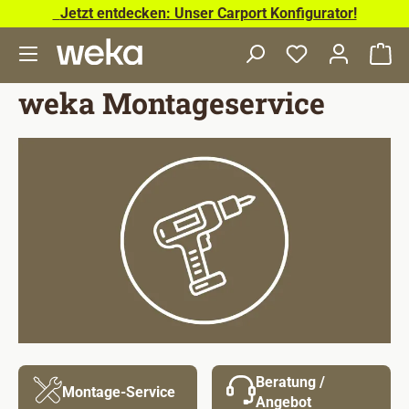
Jetzt entdecken: Unser Carport Konfigurator!
Zum Hauptinhalt springen
Wa
weka Montageservice
Bildergalerie überspringen
Beratung /
Montage-Service
Angebot