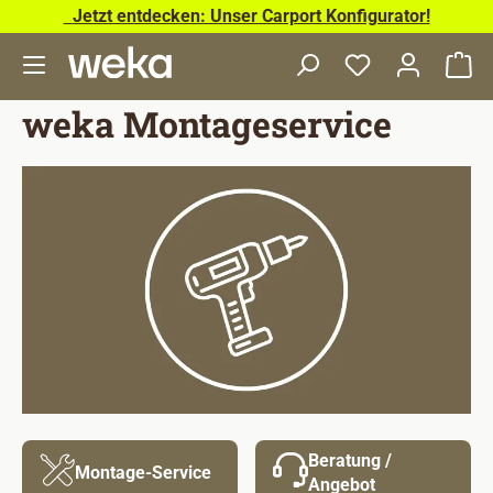
Jetzt entdecken: Unser Carport Konfigurator!
Zum Hauptinhalt springen
Wa
weka Montageservice
Bildergalerie überspringen
Beratung /
Montage-Service
Angebot