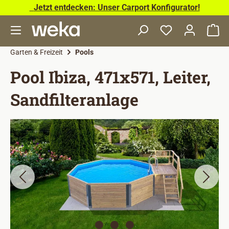
Jetzt entdecken: Unser Carport Konfigurator!
Zum Hauptinhalt springen
Wa
Garten & Freizeit
Pools
Pool Ibiza, 471x571, Leiter,
Sandfilteranlage
Bildergalerie überspringen