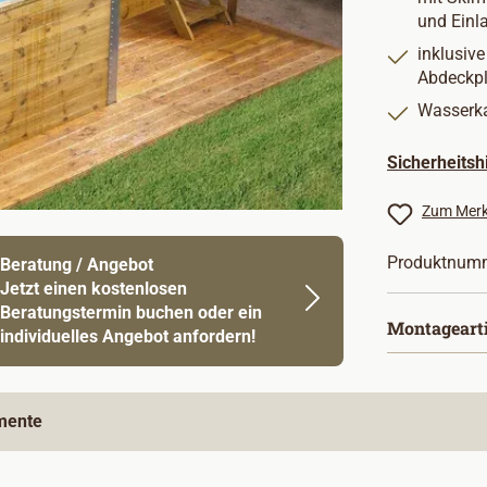
und Einl
inklusiv
Abdeckp
Wasserka
Sicherheits
Zum Merk
Produktnum
Beratung / Angebot
Jetzt einen kostenlosen
Beratungstermin buchen oder ein
Montageart
individuelles Angebot anfordern!
mente