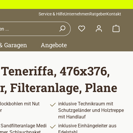
Service & Hilfe
Unternehmen
Ratgeber
Kontakt
Waren
 & Garagen
Angebote
 Teneriffa, 476x376,
r, Filteranlage, Plane
ockbohlen mit Nut
inklusive Technikraum mit
r
Schutzgeländer und Holztreppe
mit Handlauf
e Sandfilteranlage Medi
inklusive Einhängeleiter aus
mer, Schlauchpaket
Edelstahl