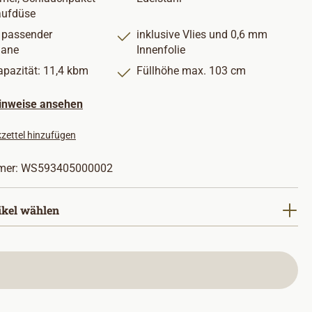
aufdüse
e passender
inklusive Vlies und 0,6 mm
lane
Innenfolie
pazität: 11,4 kbm
Füllhöhe max. 103 cm
hinweise ansehen
zettel hinzufügen
mer:
WS593405000002
ikel wählen