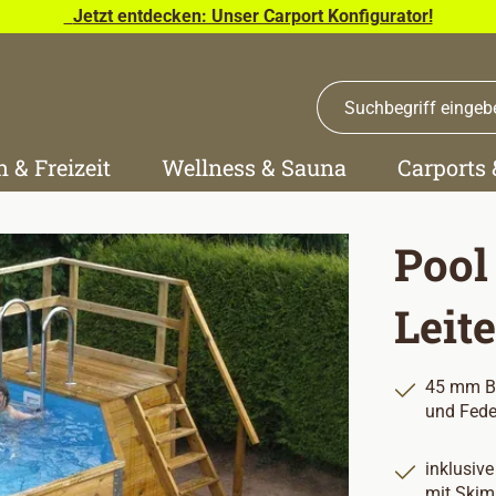
Jetzt entdecken: Unser Carport Konfigurator!
n & Freizeit
Wellness & Sauna
Carports
Pool
Leite
45 mm Bl
und Fede
inklusiv
mit Skim