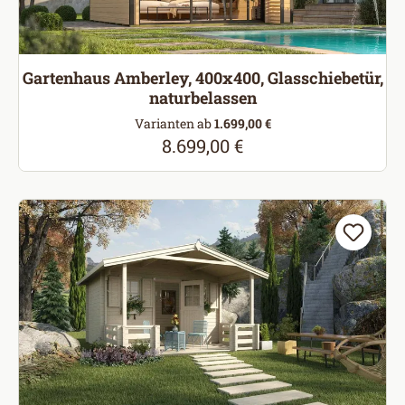
Gartenhaus Amberley, 400x400, Glasschiebetür,
naturbelassen
Varianten ab
1.699,00 €
8.699,00 €
Regulärer Preis: