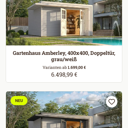
Gartenhaus Amberley, 400x400, Doppeltür,
grau/weiß
Varianten ab
1.699,00 €
6.498,99 €
Regulärer Preis:
NEU