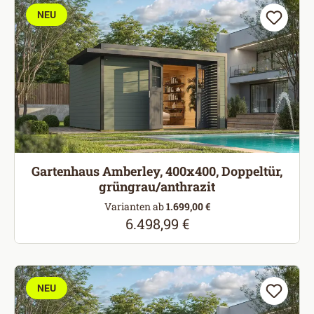
NEU
Gartenhaus Amberley, 400x400, Doppeltür,
grüngrau/anthrazit
Varianten ab
1.699,00 €
6.498,99 €
Regulärer Preis:
NEU