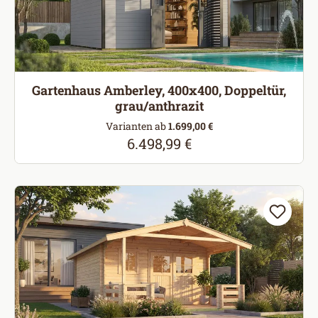
Gartenhaus Amberley, 400x400, Doppeltür,
grau/anthrazit
Varianten ab
1.699,00 €
6.498,99 €
Regulärer Preis: