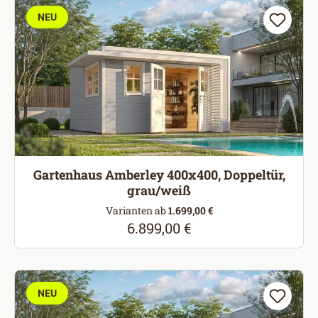
NEU
Gartenhaus Amberley 400x400, Doppeltür,
grau/weiß
Varianten ab
1.699,00 €
6.899,00 €
Regulärer Preis:
NEU