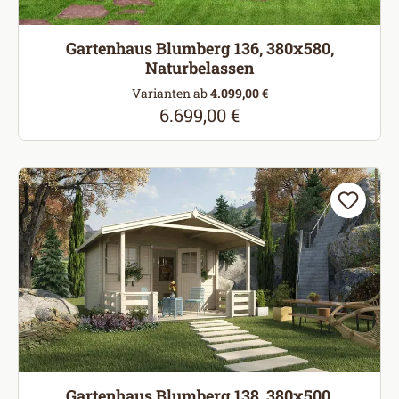
Gartenhaus Blumberg 136, 380x580,
Naturbelassen
Varianten ab
4.099,00 €
6.699,00 €
Regulärer Preis:
Gartenhaus Blumberg 138, 380x500,