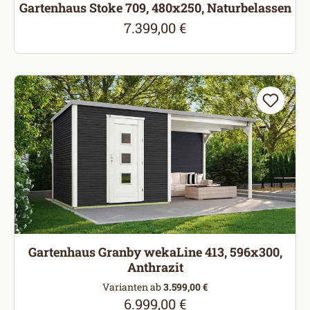
Gartenhaus Stoke 709, 480x250, Naturbelassen
7.399,00 €
Regulärer Preis:
Gartenhaus Granby wekaLine 413, 596x300,
Anthrazit
Varianten ab
3.599,00 €
6.999,00 €
Regulärer Preis: