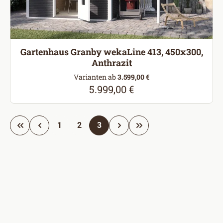
Gartenhaus Granby wekaLine 413, 450x300,
Anthrazit
Varianten ab
3.599,00 €
5.999,00 €
Regulärer Preis:
Seite
Seite
Seite
1
2
3
Ratgeber
Service & Hilfe
Über weka