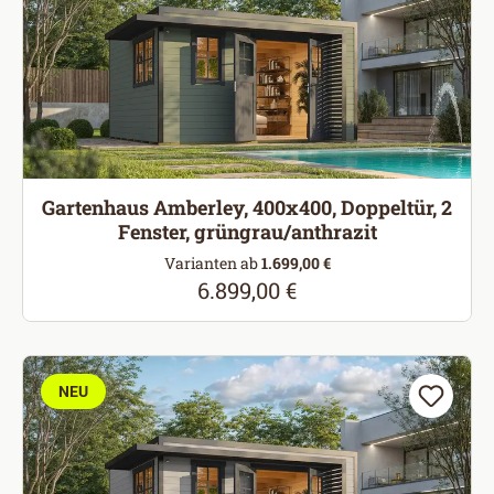
Gartenhaus Amberley, 400x400, Doppeltür, 2
Fenster, grüngrau/anthrazit
Varianten ab
1.699,00 €
6.899,00 €
Regulärer Preis:
NEU