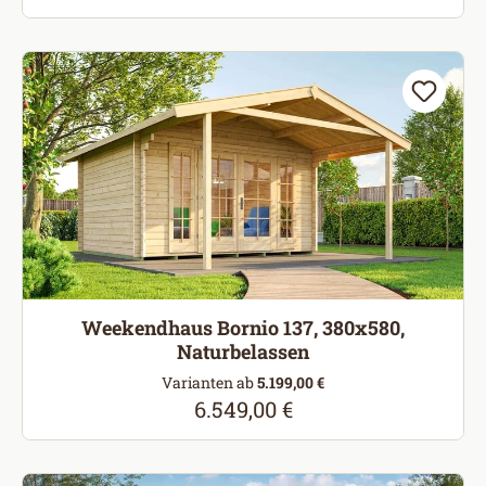
Weekendhaus Bornio 137, 380x580,
Naturbelassen
Varianten ab
5.199,00 €
6.549,00 €
Regulärer Preis: