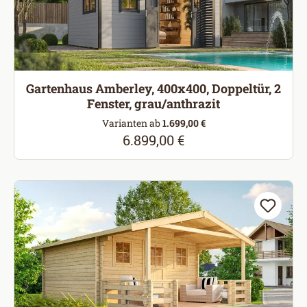
Gartenhaus Amberley, 400x400, Doppeltür, 2
Fenster, grau/anthrazit
Varianten ab
1.699,00 €
6.899,00 €
Regulärer Preis: