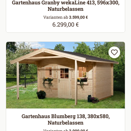
Gartenhaus Granby wekaLine 413, 596x300,
Naturbelassen
Varianten ab
3.599,00 €
6.299,00 €
Regulärer Preis:
Gartenhaus Blumberg 138, 380x580,
Naturbelassen
Varianten ab
2.999,00 €