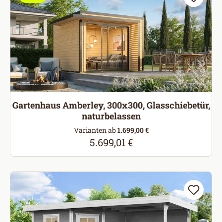
Gartenhaus Amberley, 300x300, Glasschiebetür,
naturbelassen
Varianten ab
1.699,00 €
5.699,01 €
Regulärer Preis: