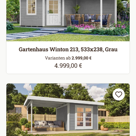
Gartenhaus Winton 213, 533x238, Grau
Varianten ab
2.999,00 €
4.999,00 €
Regulärer Preis: