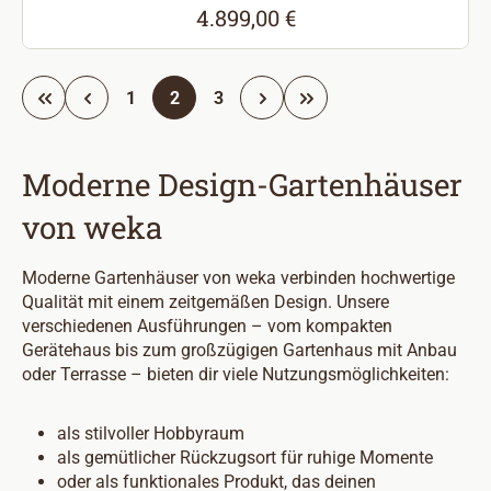
4.899,00 €
Regulärer Preis:
Seite
Seite
Seite
1
2
3
Moderne Design-Gartenhäuser
von weka
Moderne Gartenhäuser von weka verbinden hochwertige
Qualität mit einem zeitgemäßen Design. Unsere
verschiedenen Ausführungen – vom kompakten
Gerätehaus bis zum großzügigen Gartenhaus mit Anbau
oder Terrasse – bieten dir viele Nutzungsmöglichkeiten:
als stilvoller Hobbyraum
als gemütlicher Rückzugsort für ruhige Momente
oder als funktionales Produkt, das deinen