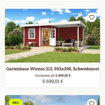
Gartenhaus Winton 213, 593x298, Schwedenrot
Varianten ab
2.999,00 €
5.699,01 €
Regulärer Preis:
NEU