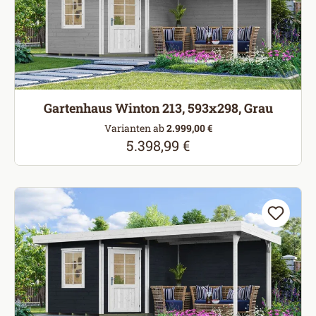
Gartenhaus Winton 213, 593x298, Grau
Varianten ab
2.999,00 €
5.398,99 €
Regulärer Preis: