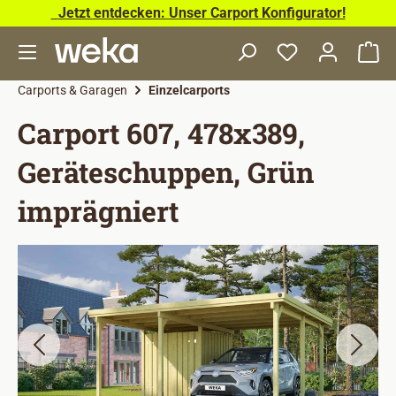
Jetzt entdecken: Unser Carport Konfigurator!
Zum Hauptinhalt springen
Wa
Carports & Garagen
Einzelcarports
Carport 607, 478x389,
Geräteschuppen, Grün
imprägniert
Bildergalerie überspringen