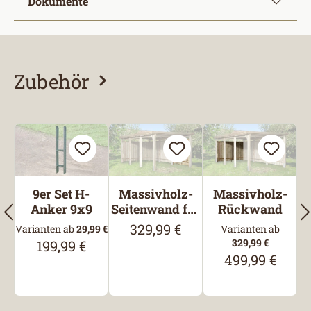
Dokumente
Zubehör
Produktgalerie überspringen
9er Set H-
Massivholz-
Massivholz-
Anker 9x9
Seitenwand für
Rückwand
Carports
329,99 €
Regulärer Preis:
Varianten ab
29,99 €
Varianten ab
329,99 €
199,99 €
Regulärer Preis:
499,99 €
Regulärer Preis