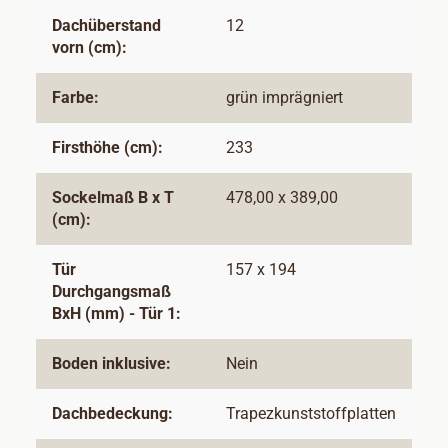
Dachüberstand
12
vorn (cm):
Farbe:
grün imprägniert
Firsthöhe (cm):
233
Sockelmaß B x T
478,00 x 389,00
(cm):
Tür
157 x 194
Durchgangsmaß
BxH (mm) - Tür 1:
Boden inklusive:
Nein
Dachbedeckung:
Trapezkunststoffplatten