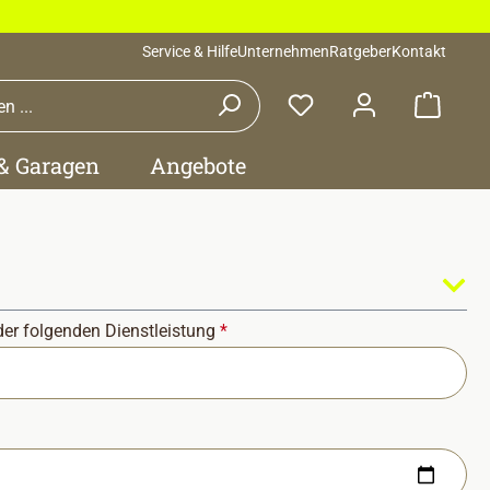
Service & Hilfe
Unternehmen
Ratgeber
Kontakt
Waren
 & Garagen
Angebote
der folgenden Dienstleistung
*