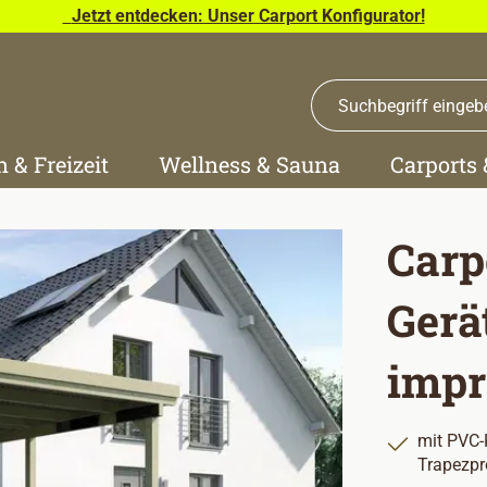
Jetzt entdecken: Unser Carport Konfigurator!
n & Freizeit
Wellness & Sauna
Carports
Carp
Gerä
impr
mit PVC-
Trapezpro