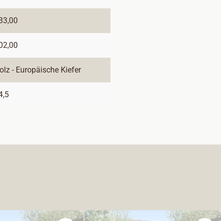
33,00
02,00
olz - Europäische Kiefer
4,5