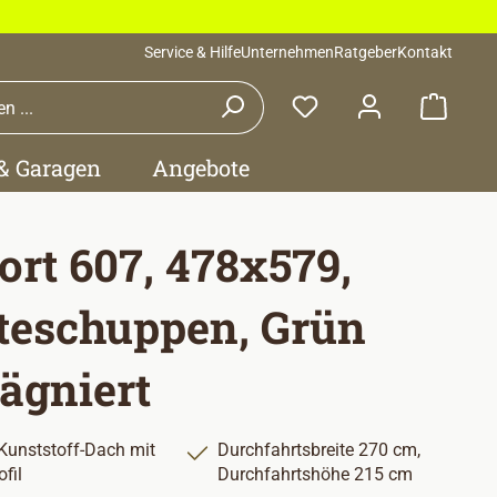
Service & Hilfe
Unternehmen
Ratgeber
Kontakt
Waren
 & Garagen
Angebote
ort 607, 478x579,
teschuppen, Grün
ägniert
Kunststoff-Dach mit
Durchfahrtsbreite 270 cm,
fil
Durchfahrtshöhe 215 cm