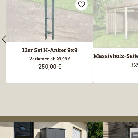
12er Set H-Anker 9x9
Massivholz-Seit
Varianten ab
29,99 €
32
Reg
250,00 €
Regulärer Preis: