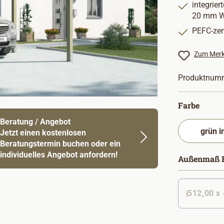
integrie
20 mm W
PEFC-zert
Zum Merk
Produktnum
auswä
Farbe
Beratung / Angebot
Jetzt einen kostenlosen
Beratungstermin buchen oder ein
individuelles Angebot anfordern!
Außenmaß B
512,00 x 