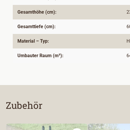
Gesamthöhe (cm):
2
Gesamttiefe (cm):
6
Material – Typ:
H
Umbauter Raum (m³):
6
Zubehör
Produktgalerie überspringen