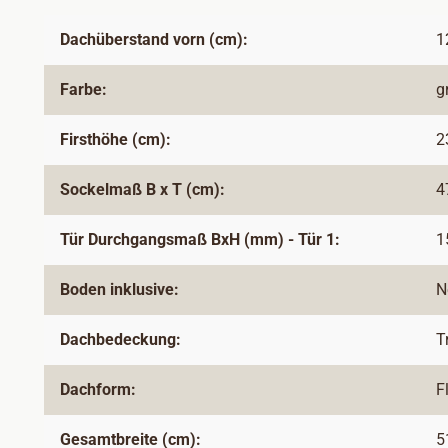
Dachüberstand vorn (cm):
1
Farbe:
g
Firsthöhe (cm):
2
Sockelmaß B x T (cm):
4
Tür Durchgangsmaß BxH (mm) - Tür 1:
1
Boden inklusive:
N
Dachbedeckung:
T
Dachform:
F
Gesamtbreite (cm):
5