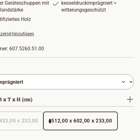
rter Geräteschuppen mit
kesseldruckimprägniert =
andstärke
witterungsgeschützt
ifiziertes Holz
zettel hinzufügen
mer:
607.5260.51.00
hlen
auswählen
 x T x H (cm)
433,00 x 233,00
512,00 x 602,00 x 233,00
(Diese Option ist zurzeit nicht verfügbar. )