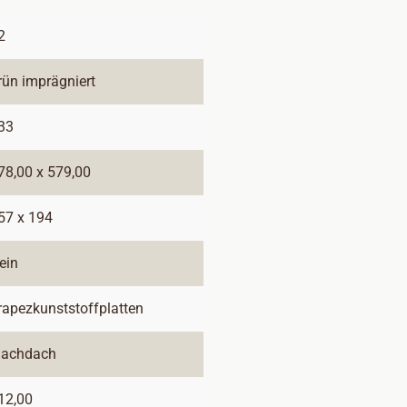
2
rün imprägniert
33
78,00 x 579,00
57 x 194
ein
rapezkunststoffplatten
lachdach
12,00