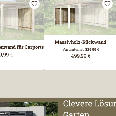
Massivholz-Rückwand
enwand für Carports
Varianten ab
329,99 €
9,99 €
ulärer Preis:
499,99 €
Regulärer Preis:
Clevere Lösu
Garten