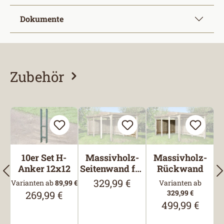
Dokumente
Zubehör
Produktgalerie überspringen
10er Set H-
Massivholz-
Massivholz-
Anker 12x12
Seitenwand für
Rückwand
Carports
329,99 €
Regulärer Preis:
Varianten ab
89,99 €
Varianten ab
329,99 €
269,99 €
Regulärer Preis:
499,99 €
Regulärer Preis