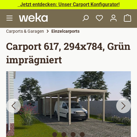
Jetzt entdecken: Unser Carport Konfigurator!
Zum Hauptinhalt springen
Wa
Carports & Garagen
Einzelcarports
Carport 617, 294x784, Grün
imprägniert
Bildergalerie überspringen