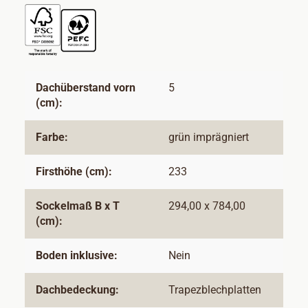
Dachüberstand vorn
5
(cm):
Farbe:
grün imprägniert
Firsthöhe (cm):
233
Sockelmaß B x T
294,00 x 784,00
(cm):
Boden inklusive:
Nein
Dachbedeckung:
Trapezblechplatten