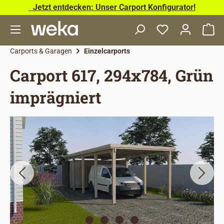
Jetzt entdecken: Unser Carport Konfigurator!
Zum Hauptinhalt springen
Wa
Carports & Garagen
Einzelcarports
Carport 617, 294x784, Grün
imprägniert
Bildergalerie überspringen