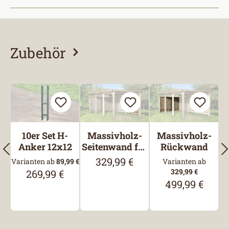
Zubehör
Produktgalerie überspringen
10er Set H-
Massivholz-
Massivholz-
Anker 12x12
Seitenwand für
Rückwand
Carports
329,99 €
Regulärer Preis:
Varianten ab
89,99 €
Varianten ab
329,99 €
269,99 €
Regulärer Preis:
499,99 €
Regulärer Preis