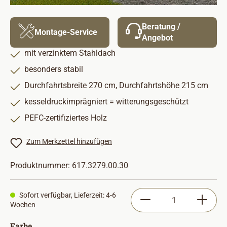
Beratung /
Montage-Service
Angebot
mit verzinktem Stahldach
besonders stabil
Durchfahrtsbreite 270 cm, Durchfahrtshöhe 215 cm
kesseldruckimprägniert = witterungsgeschützt
PEFC-zertifiziertes Holz
Zum Merkzettel hinzufügen
Produktnummer:
617.3279.00.30
Produkt Anzahl: Gib
Sofort verfügbar, Lieferzeit: 4-6
Wochen
auswählen
Farbe