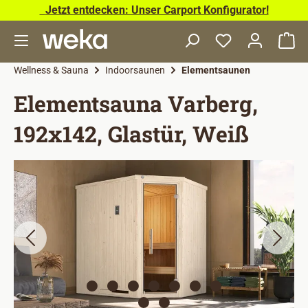
Jetzt entdecken: Unser Carport Konfigurator!
Zum Hauptinhalt springen
Wa
Wellness & Sauna
Indoorsaunen
Elementsaunen
Elementsauna Varberg,
192x142, Glastür, Weiß
Bildergalerie überspringen