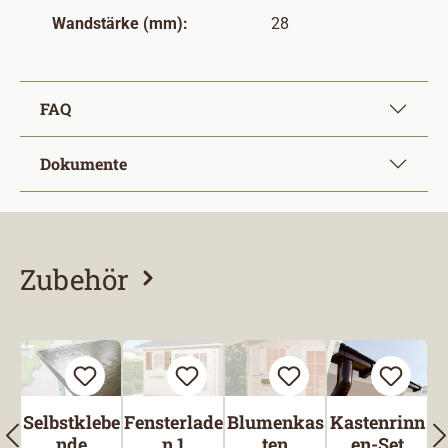
Wandstärke (mm):
28
FAQ
Dokumente
Zubehör
Produktgalerie überspringen
Selbstklebe
Fensterlade
Blumenkas
Kastenrinn
nde
n 1
ten
en-Set