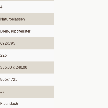
4
Naturbelassen
Dreh-/Kippfenster
692x795
226
385,00 x 240,00
805x1725
Ja
Flachdach