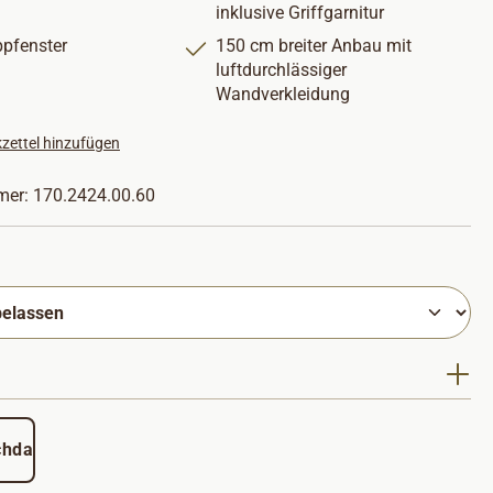
inklusive Griffgarnitur
ppfenster
150 cm breiter Anbau mit
luftdurchlässiger
Wandverkleidung
zettel hinzufügen
mer:
170.2424.00.60
hlen
uswählen
chdach