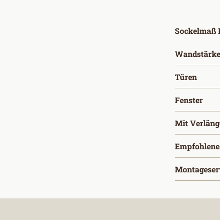
Sockelmaß B
Wandstärke
ausw
Türen
aus
Fenster
Mit Verlän
Empfohlene
Montageser