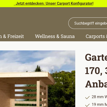
Jetzt entdecken: Unser Carport Konfigurator!
n & Freizeit
Wellness & Sauna
Carports
Gart
170,
Anba
28 mm W
19 mm M