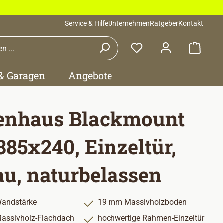
Service & Hilfe
Unternehmen
Ratgeber
Kontakt
Waren
 & Garagen
Angebote
enhaus Blackmount
 385x240, Einzeltür,
u, naturbelassen
andstärke
19 mm Massivholzboden
assivholz-Flachdach
hochwertige Rahmen-Einzeltür