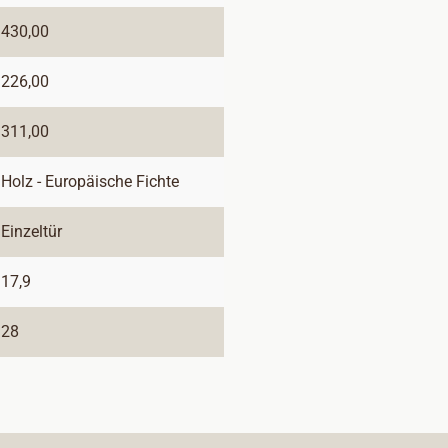
430,00
226,00
311,00
Holz - Europäische Fichte
Einzeltür
17,9
28