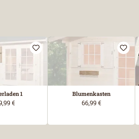
erladen 1
Blumenkasten
9,99 €
66,99 €
gulärer Preis:
Regulärer Preis: