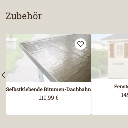
Zubehör
Produktgalerie überspringen
Fenst
Selbstklebende Bitumen-Dachbahn
14
Re
119,99 €
Regulärer Preis: