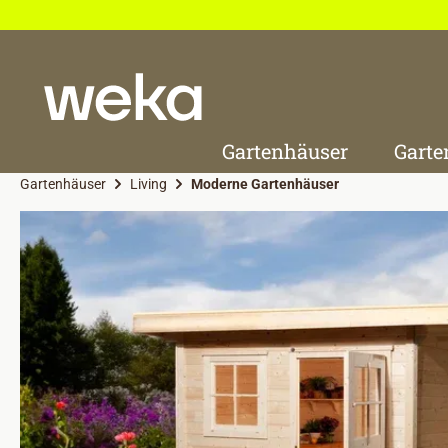
 Hauptinhalt springen
Zur Suche springen
Zur Hauptnavigation springen
Gartenhäuser
Garte
Gartenhäuser
Living
Moderne Gartenhäuser
Bildergalerie überspringen