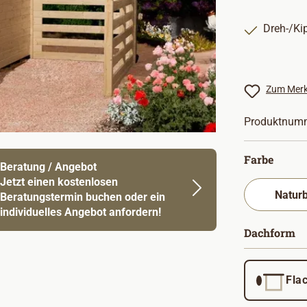
Dreh-/Ki
Zum Merk
Produktnum
auswä
Farbe
Beratung / Angebot
Jetzt einen kostenlosen
Beratungstermin buchen oder ein
individuelles Angebot anfordern!
a
Dachform
Fla