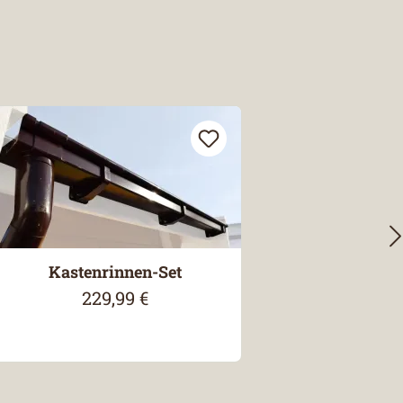
Kastenrinnen-Set
229,99 €
Regulärer Preis: