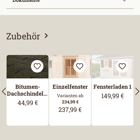
Zubehör
Produktgalerie überspringen
Bitumen-
Einzelfenster
Fensterladen 1
Dachschindeln,
149,99 €
Regulärer Prei
Varianten ab
Rechteck,
44,99 €
Regulärer Preis:
234,99 €
Schwarz
237,99 €
Regulärer Preis: