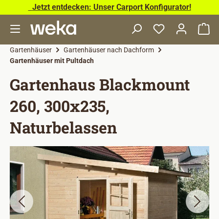
Jetzt entdecken: Unser Carport Konfigurator!
Zum Hauptinhalt springen
Wa
Gartenhäuser
Gartenhäuser nach Dachform
Gartenhäuser mit Pultdach
Gartenhaus Blackmount
260, 300x235,
Naturbelassen
Bildergalerie überspringen