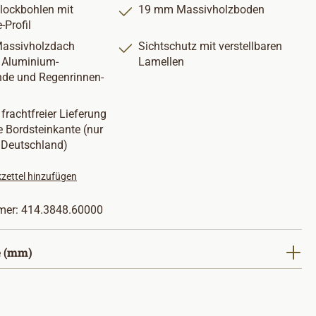
ockbohlen mit
19 mm Massivholzboden
-Profil
assivholzdach
Sichtschutz mit verstellbaren
e Aluminium-
Lamellen
de und Regenrinnen-
 frachtfreier Lieferung
e Bordsteinkante (nur
 Deutschland)
zettel hinzufügen
mer:
414.3848.60000
auswählen
 (mm)