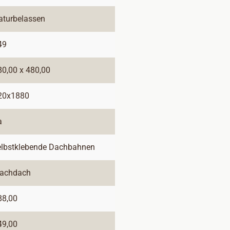
aturbelassen
49
80,00 x 480,00
20x1880
a
elbstklebende Dachbahnen
lachdach
88,00
49,00