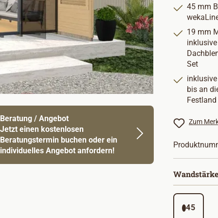
45 mm Bl
wekaLine
19 mm M
inklusiv
Dachblen
Set
inklusive
bis an di
Festland
Beratung / Angebot
Zum Merk
Jetzt einen kostenlosen
Beratungstermin buchen oder ein
Produktnum
individuelles Angebot anfordern!
Wandstärke
45