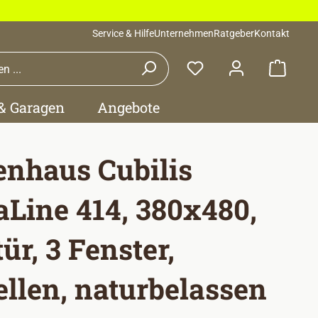
Service & Hilfe
Unternehmen
Ratgeber
Kontakt
Waren
 & Garagen
Angebote
enhaus Cubilis
Line 414, 380x480,
ür, 3 Fenster,
llen, naturbelassen