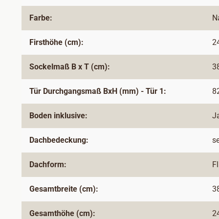
Farbe:
N
Firsthöhe (cm):
2
Sockelmaß B x T (cm):
3
Tür Durchgangsmaß BxH (mm) - Tür 1:
8
Boden inklusive:
J
Dachbedeckung:
s
Dachform:
F
Gesamtbreite (cm):
3
Gesamthöhe (cm):
2