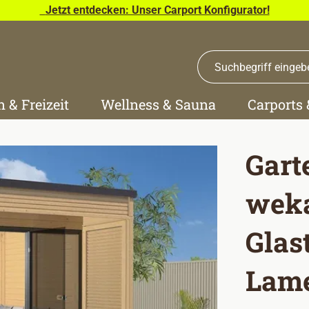
Jetzt entdecken: Unser Carport Konfigurator!
n & Freizeit
Wellness & Sauna
Carports
Gart
weka
Glast
Lame