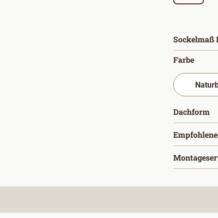
Sockelmaß B
auswä
Farbe
a
Dachform
Empfohlene
Montageser