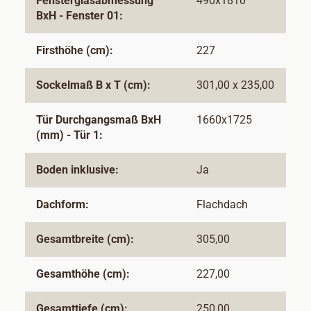
Fensterglasabmessung
490x1810
BxH - Fenster 01:
Firsthöhe (cm):
227
Sockelmaß B x T (cm):
301,00 x 235,00
Tür Durchgangsmaß BxH
1660x1725
(mm) - Tür 1:
Boden inklusive:
Ja
Dachform:
Flachdach
Gesamtbreite (cm):
305,00
Gesamthöhe (cm):
227,00
Gesamttiefe (cm):
250,00