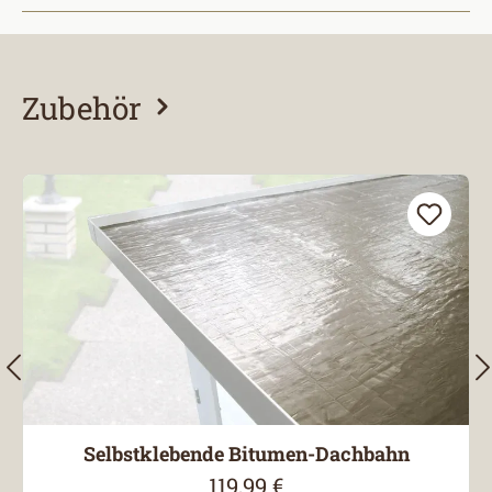
Zubehör
Produktgalerie überspringen
Selbstklebende Bitumen-Dachbahn
119,99 €
Regulärer Preis: