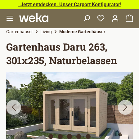
Jetzt entdecken: Unser Carport Konfigurator!
Zum Hauptinhalt springen
Wa
Gartenhäuser
Living
Moderne Gartenhäuser
Gartenhaus Daru 263,
301x235, Naturbelassen
Bildergalerie überspringen