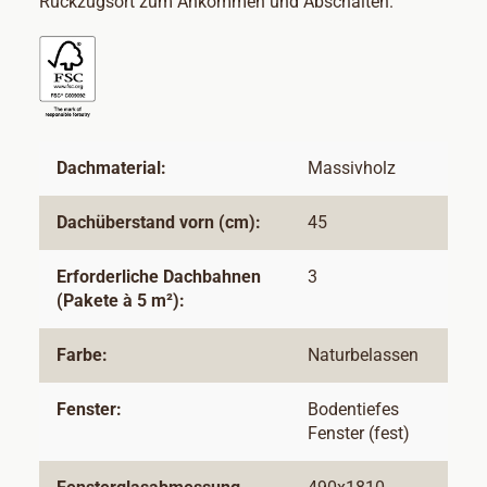
Rückzugsort zum Ankommen und Abschalten.
Dachmaterial:
Massivholz
Dachüberstand vorn (cm):
45
Erforderliche Dachbahnen
3
(Pakete à 5 m²):
Farbe:
Naturbelassen
Fenster:
Bodentiefes
Fenster (fest)