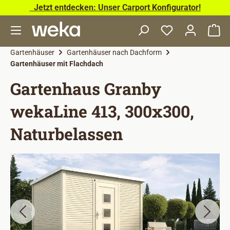
Jetzt entdecken: Unser Carport Konfigurator!
Zum Hauptinhalt springen
Wa
Gartenhäuser
Gartenhäuser nach Dachform
Gartenhäuser mit Flachdach
Gartenhaus Granby
wekaLine 413, 300x300,
Naturbelassen
Bildergalerie überspringen