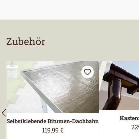
Zubehör
Produktgalerie überspringen
Kasten
Selbstklebende Bitumen-Dachbahn
22
Reg
119,99 €
Regulärer Preis: