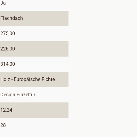
Ja
Flachdach
275,00
226,00
314,00
Holz - Europäische Fichte
Design-Einzeltür
12,24
28