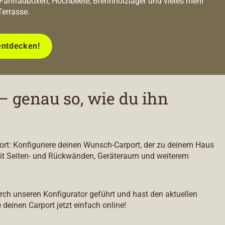
 Fahrradboxen, Hochbeete, Brennholzlager und vieles mehr
Terrasse.
entdecken!
– genau so, wie du ihn
port: Konfiguriere deinen Wunsch-Carport, der zu deinem Haus
it Seiten- und Rückwänden, Geräteraum und weiterem
durch unseren Konfigurator geführt und hast den aktuellen
e deinen Carport jetzt einfach online!