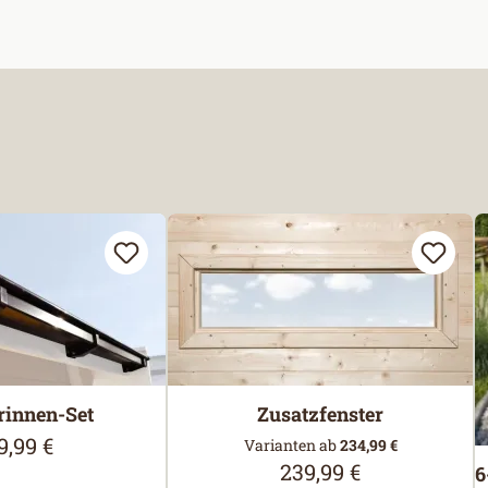
rinnen-Set
Zusatzfenster
9,99 €
ulärer Preis:
Varianten ab
234,99 €
239,99 €
Regulärer Preis:
6