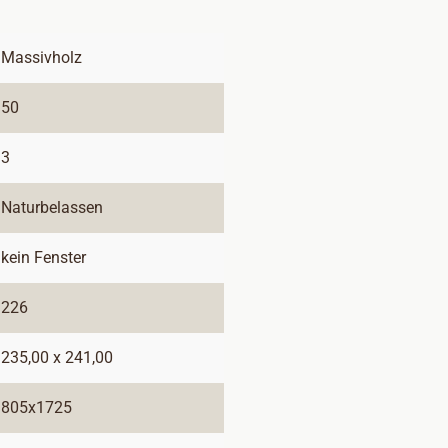
Massivholz
50
3
Naturbelassen
kein Fenster
226
235,00 x 241,00
805x1725