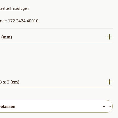
zettel hinzufügen
mer:
172.2424.40010
auswählen
 (mm)
auswählen
 x T (cm)
hlen