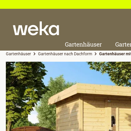
 Hauptinhalt springen
Zur Suche springen
Zur Hauptnavigation springen
Gartenhäuser
Garte
Gartenhäuser
Gartenhäuser nach Dachform
Gartenhäuser mi
Bildergalerie überspringen