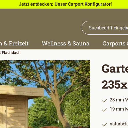
Jetzt entdecken: Unser Carport Konfigurator!
n & Freizeit
Wellness & Sauna
Carports
t Flachdach
Gart
235x
28 mm W
19 mm M
naturbel