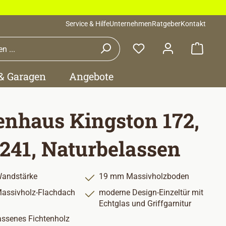
Service & Hilfe
Unternehmen
Ratgeber
Kontakt
Waren
 & Garagen
Angebote
enhaus Kingston 172,
241, Naturbelassen
andstärke
19 mm Massivholzboden
assivholz-Flachdach
moderne Design-Einzeltür mit
Echtglas und Griffgarnitur
assenes Fichtenholz