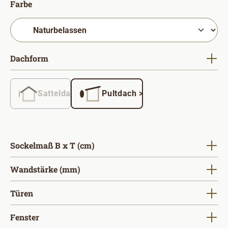
auswählen
Farbe
auswählen
Dachform
Satteldach
Pultdach >5°
(Diese Option ist zurzeit nicht verfügbar. )
auswählen
Sockelmaß B x T (cm)
auswählen
Wandstärke (mm)
auswählen
Türen
auswählen
Fenster