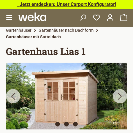
Jetzt entdecken: Unser Carport Konfigurator!
Zum Hauptinhalt springen
Wa
Gartenhäuser
Gartenhäuser nach Dachform
Gartenhäuser mit Satteldach
Gartenhaus Lias 1
Bildergalerie überspringen