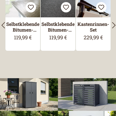
Selbstklebende
Selbstklebende
Kastenrinnen-
Bitumen-
Bitumen-
Set
Dachbahn
Dachbahn,
119,99 €
119,99 €
229,99 €
Regulärer Preis:
Regulärer Preis:
Regulärer Preis
besandet