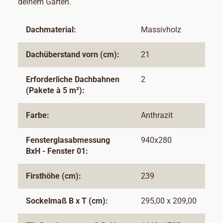
deinem Garten.
Dachmaterial:
Massivholz
Dachüberstand vorn (cm):
21
Erforderliche Dachbahnen
2
(Pakete à 5 m²):
Farbe:
Anthrazit
Fensterglasabmessung
940x280
BxH - Fenster 01:
Firsthöhe (cm):
239
Sockelmaß B x T (cm):
295,00 x 209,00