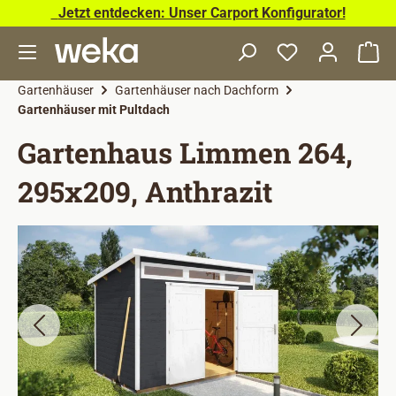
Jetzt entdecken: Unser Carport Konfigurator!
Zum Hauptinhalt springen
Wa
Gartenhäuser
Gartenhäuser nach Dachform
Gartenhäuser mit Pultdach
Gartenhaus Limmen 264,
295x209, Anthrazit
Bildergalerie überspringen