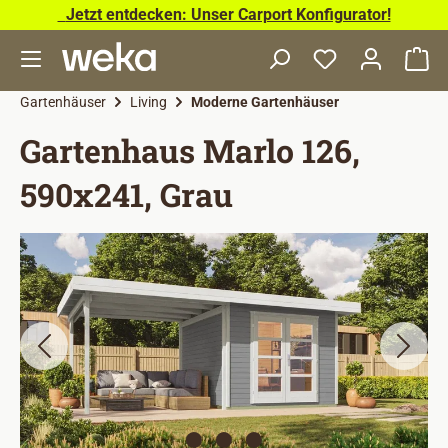
Jetzt entdecken: Unser Carport Konfigurator!
Zum Hauptinhalt springen
Wa
Gartenhäuser
Living
Moderne Gartenhäuser
Gartenhaus Marlo 126,
590x241, Grau
Bildergalerie überspringen