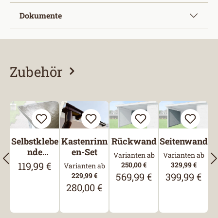
Dokumente
Zubehör
Produktgalerie überspringen
Selbstklebe
Kastenrinn
Rückwand
Seitenwand
nde
en-Set
Varianten ab
Varianten ab
Bitumen-
119,99 €
Regulärer Preis:
250,00 €
329,99 €
Varianten ab
Dachbahn
569,99 €
399,99 €
229,99 €
Regulärer Preis:
Regulärer Pre
280,00 €
Regulärer Preis: