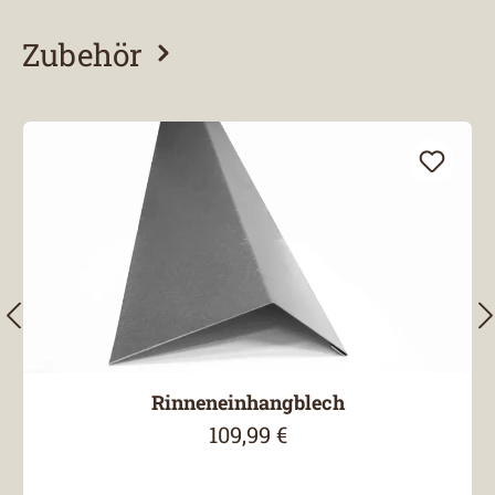
Zubehör
Produktgalerie überspringen
Rinneneinhangblech
109,99 €
Regulärer Preis: