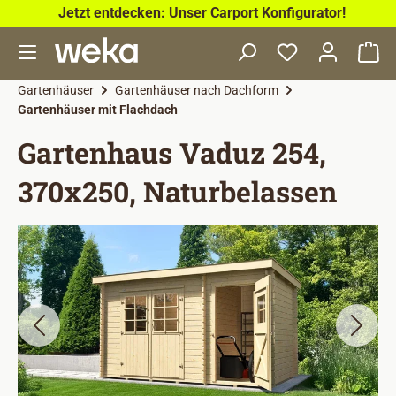
Jetzt entdecken: Unser Carport Konfigurator!
Zum Hauptinhalt springen
Wa
Gartenhäuser
Gartenhäuser nach Dachform
Gartenhäuser mit Flachdach
Gartenhaus Vaduz 254,
370x250, Naturbelassen
Bildergalerie überspringen