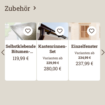
Zubehör
Produktgalerie überspringen
Selbstklebende
Kastenrinnen-
Einzelfenster
Bitumen-
Set
Varianten ab
Dachbahn
119,99 €
Regulärer Preis:
234,99 €
Varianten ab
237,99 €
229,99 €
Regulärer Preis
280,00 €
Regulärer Preis: