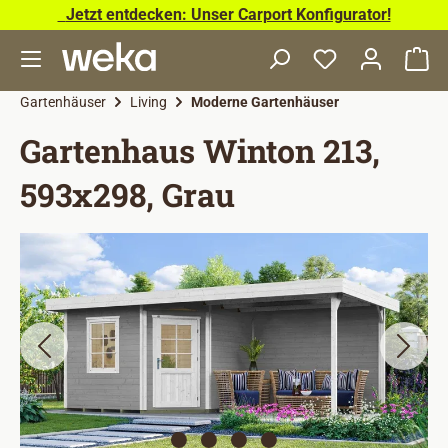
Jetzt entdecken: Unser Carport Konfigurator!
Zum Hauptinhalt springen
Wa
Gartenhäuser
Living
Moderne Gartenhäuser
Gartenhaus Winton 213,
593x298, Grau
Bildergalerie überspringen