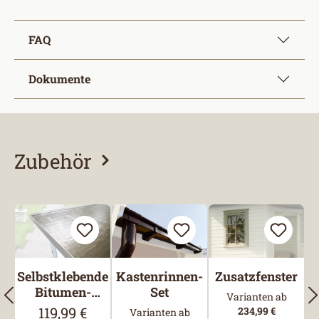
FAQ
Dokumente
Zubehör
Produktgalerie überspringen
Selbstklebende
Kastenrinnen-
Zusatzfenster
Bitumen-
Set
Varianten ab
Dachbahn
119,99 €
Regulärer Preis:
234,99 €
Varianten ab