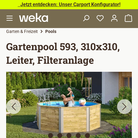
Jetzt entdecken: Unser Carport Konfigurator!
Zum Hauptinhalt springen
Wa
Garten & Freizeit
Pools
Gartenpool 593, 310x310,
Leiter, Filteranlage
Bildergalerie überspringen