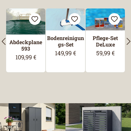
Produktgalerie überspringen
Bodenreinigun
Pflege-Set
Abdeckplane
gs-Set
DeLuxe
593
149,99 €
59,99 €
Regulärer Preis:
Regulärer Prei
109,99 €
Regulärer Preis: