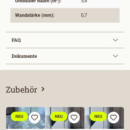
Umbauter Raum (m³):
5,4
Wandstärke (mm):
0,7
FAQ
Dokumente
Zubehör
Produktgalerie überspringen
NEU
NEU
NEU