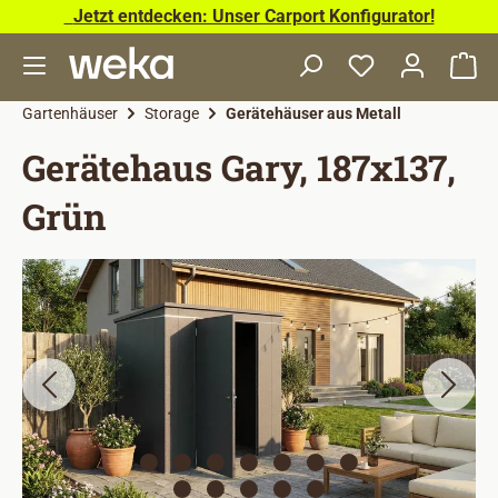
Jetzt entdecken: Unser Carport Konfigurator!
Zum Hauptinhalt springen
Wa
Gartenhäuser
Storage
Gerätehäuser aus Metall
Gerätehaus Gary, 187x137,
Grün
Bildergalerie überspringen