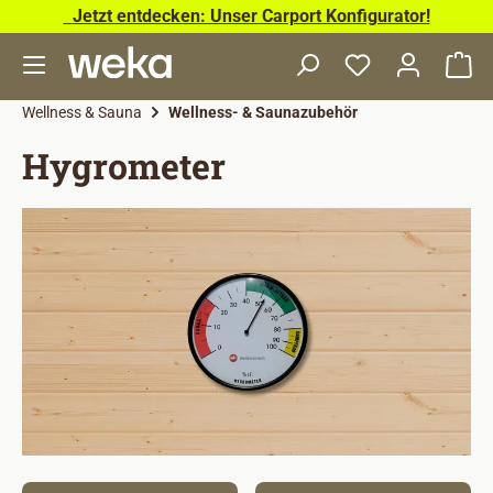
Jetzt entdecken: Unser Carport Konfigurator!
Zum Hauptinhalt springen
Wa
Wellness & Sauna
Wellness- & Saunazubehör
Hygrometer
Bildergalerie überspringen