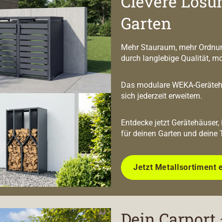
Clevere Lösu
Garten
Mehr Stauraum, mehr Ordnun
durch langlebige Qualität, m
Das modulare WEKA-Geräteha
sich jederzeit erweitern.
Entdecke jetzt Gerätehäuser,
für deinen Garten und deine 
Jetzt Metallsortiment 
Dein Carport 