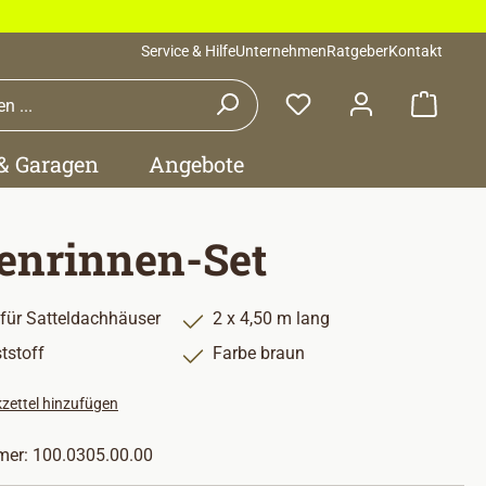
Service & Hilfe
Unternehmen
Ratgeber
Kontakt
Waren
 & Garagen
Angebote
enrinnen-Set
 für Satteldachhäuser
2 x 4,50 m lang
tstoff
Farbe braun
zettel hinzufügen
mer:
100.0305.00.00