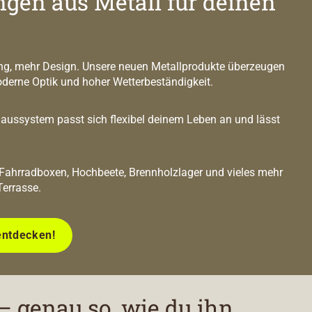
ngen aus Metall für deinen
g, mehr Design. Unsere neuen Metallprodukte überzeugen
oderne Optik und hoher Wetterbeständigkeit.
ussystem passt sich flexibel deinem Leben an und lässt
 Fahrradboxen, Hochbeete, Brennholzlager und vieles mehr
Terrasse.
entdecken!
– genau so, wie du ihn