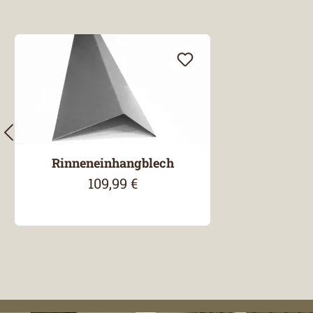
Produktgalerie überspringen
Rinneneinhangblech
109,99 €
Regulärer Preis: