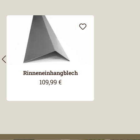
Produktgalerie überspringen
Rinneneinhangblech
109,99 €
Regulärer Preis: