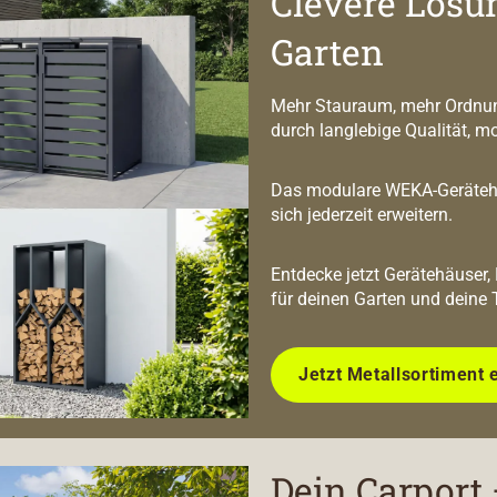
Clevere Lösu
Garten
Mehr Stauraum, mehr Ordnun
durch langlebige Qualität, m
Das modulare WEKA-Geräteha
sich jederzeit erweitern.
Entdecke jetzt Gerätehäuser,
für deinen Garten und deine 
Jetzt Metallsortiment 
Dein Carport 