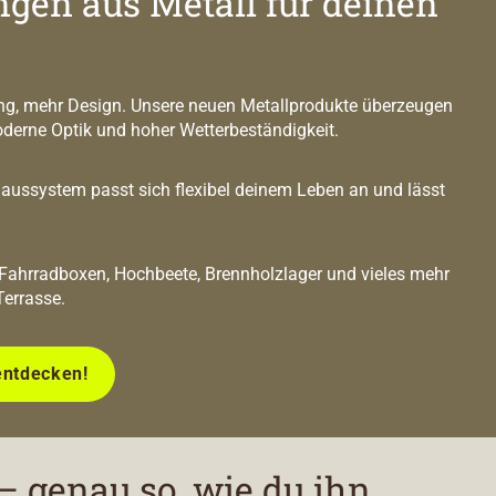
ngen aus Metall für deinen
g, mehr Design. Unsere neuen Metallprodukte überzeugen
oderne Optik und hoher Wetterbeständigkeit.
ussystem passt sich flexibel deinem Leben an und lässt
 Fahrradboxen, Hochbeete, Brennholzlager und vieles mehr
Terrasse.
entdecken!
– genau so, wie du ihn