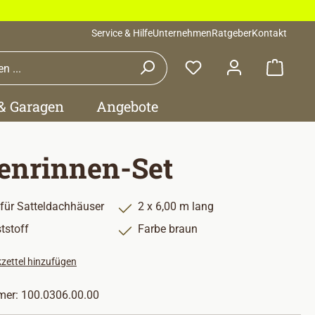
Service & Hilfe
Unternehmen
Ratgeber
Kontakt
Waren
 & Garagen
Angebote
enrinnen-Set
 für Satteldachhäuser
2 x 6,00 m lang
tstoff
Farbe braun
zettel hinzufügen
mer:
100.0306.00.00