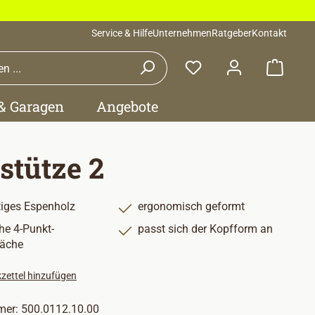
Service & Hilfe
Unternehmen
Ratgeber
Kontakt
Waren
 & Garagen
Angebote
stütze 2
iges Espenholz
ergonomisch geformt
he 4-Punkt-
passt sich der Kopfform an
läche
zettel hinzufügen
mer:
500.0112.10.00