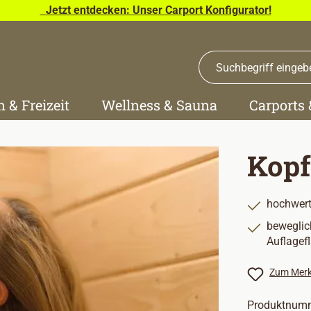
Jetzt entdecken: Unser Carport Konfigurator!
n & Freizeit
Wellness & Sauna
Carports
Kopf
hochwert
beweglic
Auflagef
Zum Merk
Produktnum