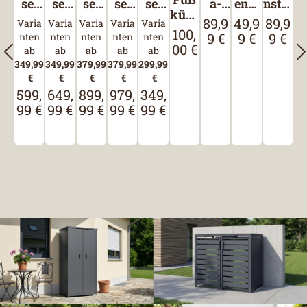
set
set
set
set
set
a-
enst
nstüt
kübe
Klas
Klas
BioA
BioA
Kom
Zube
ütze
ze
89,9
49,9
89,9
Regulärer Preis:
Regulärer Pr
Regulär
Varia
Varia
Varia
Varia
Varia
l
100,
sik
sik
ktiv
ktiv
pakt
hörs
Regulärer Preis:
9 €
9 €
9 €
nten
nten
nten
nten
nten
00 €
3,6
4,5
3,6
4,5
3,6
et
ab
ab
ab
ab
ab
349,99
349,99
379,99
379,99
299,99
€
€
€
€
€
599,
649,
899,
979,
349,
Regulärer Preis:
Regulärer Preis:
Regulärer Preis:
Regulärer Preis:
Regulärer Preis:
99 €
99 €
99 €
99 €
99 €