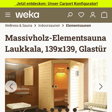
Jetzt entdecken: Unser Carport Konfigurator!
Zum Hauptinhalt springen
Wa
Wellness & Sauna
Indoorsaunen
Elementsaunen
Massivholz-Elementsauna
Laukkala, 139x139, Glastür
Bildergalerie überspringen