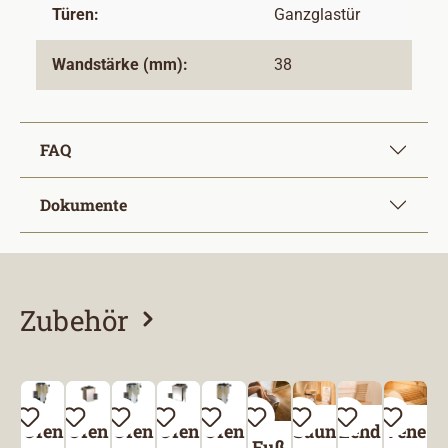
Türen:
Ganzglastür
Wandstärke (mm):
38
FAQ
Dokumente
Zubehör
Produktgalerie überspringen
Ofen
Ofen
Ofen
Ofen
Ofen
Saun
Lend
Vene
Fuß