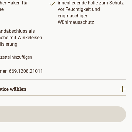
cher Haken für
innenliegende Folie zum Schutz
ne
vor Feuchtigkeit und
engmaschiger
Wühlmausschutz
Randabschluss als
äche mit Winkeleisen
lisierung
zettel hinzufügen
mer:
669.1208.21011
vice wählen