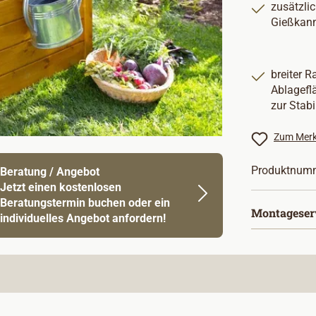
zusätzli
Gießkan
breiter 
Ablagefl
zur Stabi
Zum Merk
Produktnum
Beratung / Angebot
Jetzt einen kostenlosen
Beratungstermin buchen oder ein
Montageser
individuelles Angebot anfordern!