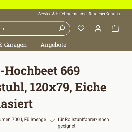
Service & Hilfe
Unternehmen
Ratgeber
Kontakt
Waren
 & Garagen
Angebote
i-Hochbeet 669
stuhl, 120x79, Eiche
lasiert
umen 700 l, Füllmenge
für Rollstuhlfahrer/innen
geeignet