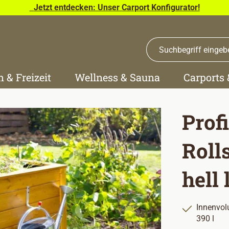
Jetzt entdecken: Unser Carport Konfigurator!
n & Freizeit
Wellness & Sauna
Carports
Prof
Roll
hell 
Innenvol
390 l