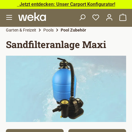
Jetzt entdecken: Unser Carport Konfigurator!
Zum Hauptinhalt springen
Wa
Garten & Freizeit
Pools
Pool Zubehör
Sandfilteranlage Maxi
Bildergalerie überspringen