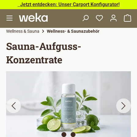
Jetzt entdecken: Unser Carport Konfigurator!
Zum Hauptinhalt springen
Wa
Wellness & Sauna
Wellness- & Saunazubehör
Sauna-Aufguss-
Konzentrate
Bildergalerie überspringen