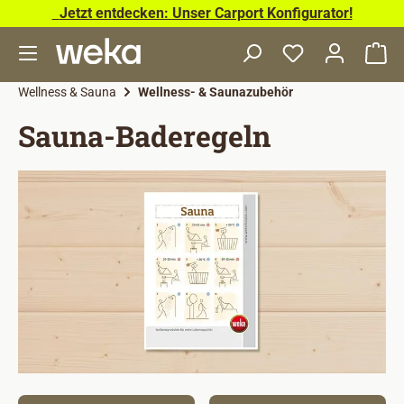
Jetzt entdecken: Unser Carport Konfigurator!
Zum Hauptinhalt springen
Wa
Wellness & Sauna
Wellness- & Saunazubehör
Sauna-Baderegeln
Bildergalerie überspringen