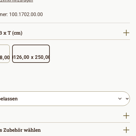
zettel hinzufügen
mer:
100.1702.00.00
auswählen
 x T (cm)
126,00 x 250,00
x 158,00
hlen
uswählen
s Zubehör wählen