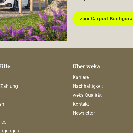
zum Carport Konfigura
Hilfe
Über weka
Karriere
 Zahlung
Nachhaltigkeit
weka Qualität
en
Kontakt
Newsletter
ice
ingungen