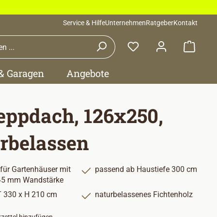
Service & Hilfe
Unternehmen
Ratgeber
Kontakt
Waren
 & Garagen
Angebote
eppdach, 126x250,
rbelassen
 für Gartenhäuser mit
passend ab Haustiefe 300 cm
 45 mm Wandstärke
T 330 x H 210 cm
naturbelassenes Fichtenholz