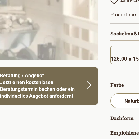
Zum Merk
Produktnum
Sockelmaß B
126,00 
Beratung / Angebot
Jetzt einen kostenlosen
auswä
Farbe
Beratungstermin buchen oder ein
individuelles Angebot anfordern!
a
Dachform
Empfohlene