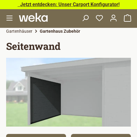
Jetzt entdecken: Unser Carport Konfigurator!
Zum Hauptinhalt springen
Wa
Gartenhäuser
Gartenhaus Zubehör
Seitenwand
Bildergalerie überspringen