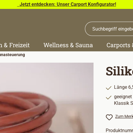
Jetzt entdecken: Unser Carport Konfigurator!
n & Freizeit
Wellness & Sauna
Carports
unasteuerung
Sili
Länge 6,
geeignet 
Klassik 
Zum Merk
Produktnum