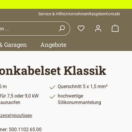
Service & Hilfe
Unternehmen
Ratgeber
Kontakt
Waren
 & Garagen
Angebote
konkabelset Klassik
5 m
Querschnitt 5 x 1,5 mm²
für 7,5 oder 9,0 kW
hochwertige
Saunaofen
Silikonummantelung
zettel hinzufügen
mer:
500.1102.65.00