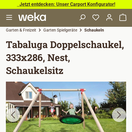
Jetzt entdecken: Unser Carport Konfigurator!
Zum Hauptinhalt springen
Wa
Garten & Freizeit
Garten Spielgeräte
Schaukeln
Tabaluga Doppelschaukel,
333x286, Nest,
Schaukelsitz
Bildergalerie überspringen