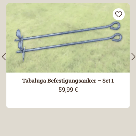
Tabaluga Befestigungsanker – Set 1
59,99 €
Regulärer Preis: