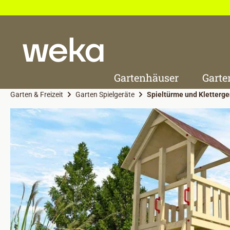
 Hauptinhalt springen
Zur Suche springen
Zur Hauptnavigation springen
Gartenhäuser
Garte
Garten & Freizeit
Garten Spielgeräte
Spieltürme und Kletterge
Bildergalerie überspringen