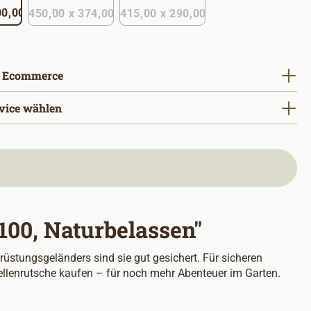
 x 100,00
450,00 x 374,00
415,00 x 290,00
(Diese Option ist zurzeit nicht verfügbar. )
auswählen
 Ecommerce
vice wählen
00, Naturbelassen"
rüstungsgeländers sind sie gut gesichert. Für sicheren
ellenrutsche kaufen – für noch mehr Abenteuer im Garten.