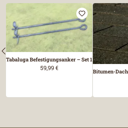
Tabaluga Befestigungsanker – Set 1
59,99 €
Regulärer Preis:
Bitumen-Dachs