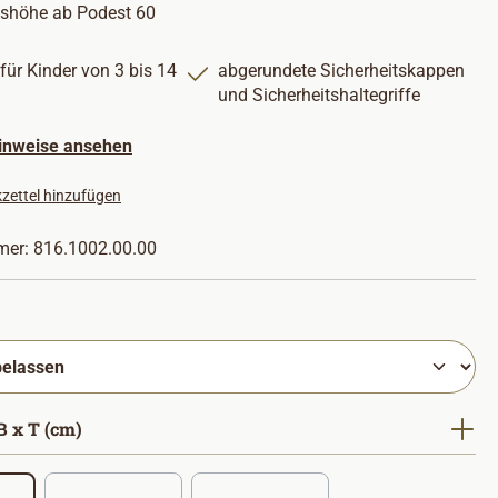
shöhe ab Podest 60
für Kinder von 3 bis 14
abgerundete Sicherheitskappen
und Sicherheitshaltegriffe
hinweise ansehen
zettel hinzufügen
mer:
816.1002.00.00
hlen
auswählen
 x T (cm)