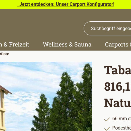
Jetzt entdecken: Unser Carport Konfigurator!
n & Freizeit
Wellness & Sauna
Carports
rüste
Taba
816,
Natu
66 mm st
Podesthö