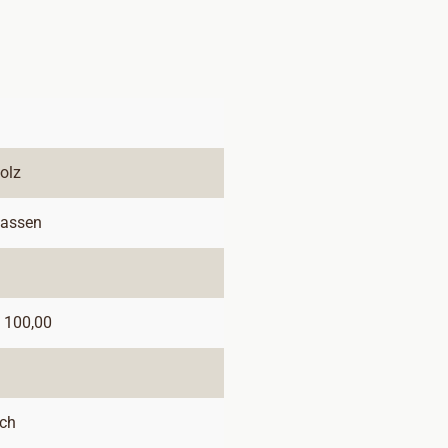
olz
lassen
 100,00
ach