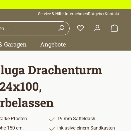
Service & Hilfe
Unternehmen
Ratgeber
Kontakt
Waren
 & Garagen
Angebote
luga Drachenturm
124x100,
rbelassen
arke Pfosten
19 mm Satteldach
he 150 cm,
inklusive einem Sandkasten