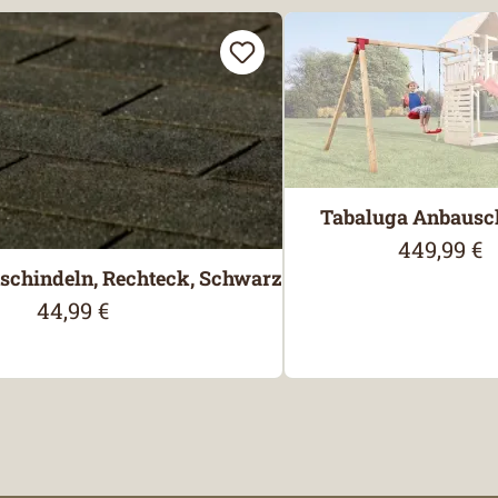
Tabaluga Anbausc
449,99 €
Regulärer 
chindeln, Rechteck, Schwarz
44,99 €
Regulärer Preis: