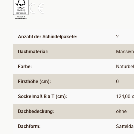
Anzahl der Schindelpakete:
2
Dachmaterial:
Massivh
Farbe:
Naturbe
Firsthöhe (cm):
0
Sockelmaß B x T (cm):
124,00 x
Dachbedeckung:
ohne
Dachform:
Satteld