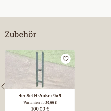
Zubehör
Produktgalerie überspringen
4er Set H-Anker 9x9
Varianten ab
29,99 €
100,00 €
Regulärer Preis: