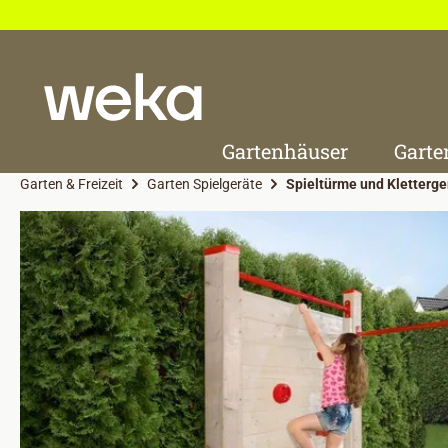
 Hauptinhalt springen
Zur Suche springen
Zur Hauptnavigation springen
Gartenhäuser
Garte
Garten & Freizeit
Garten Spielgeräte
Spieltürme und Kletterge
Bildergalerie überspringen