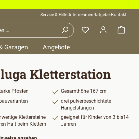
Service & Hilfe
Unternehmen
Ratgeber
Kontakt
Waren
 & Garagen
Angebote
luga Kletterstation
arke Pfosten
Gesamthöhe 167 cm
bauvarianten
drei pulverbeschichtete
Hangelstangen
wertige Klettersteine
geeignet für Kinder von 3 bis14
ren Halt beim Klettern
Jahren
hinweise ansehen