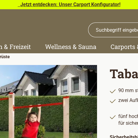
Jetzt entdecken: Unser Carport Konfigurator!
n & Freizeit
Wellness & Sauna
Carports
rüste
Taba
90 mm st
zwei Auf
fünf hoch
für siche
Sicherheits