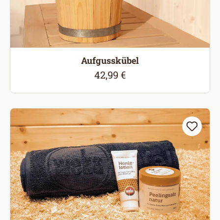
Aufgusskübel
42,99 €
Regulärer Preis: