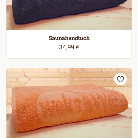
Saunahandtuch
34,99 €
Regulärer Preis: