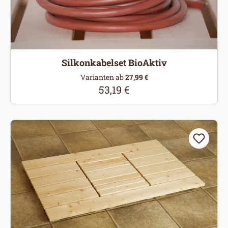
Silkonkabelset BioAktiv
Varianten ab
27,99 €
53,19 €
Regulärer Preis: