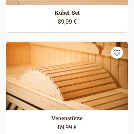
Kübel-Set
89,99 €
Regulärer Preis:
Venenstütze
89,99 €
Regulärer Preis: