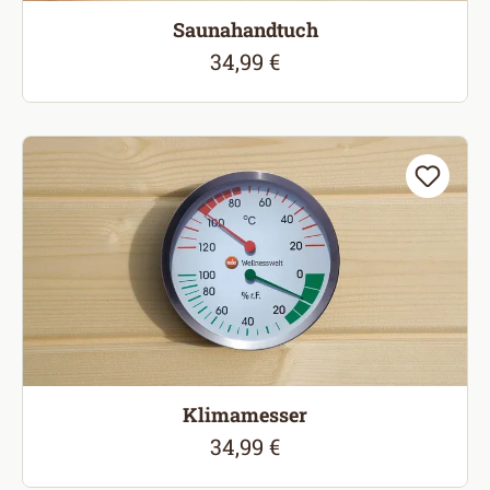
Saunahandtuch
34,99 €
Regulärer Preis:
Klimamesser
34,99 €
Regulärer Preis: