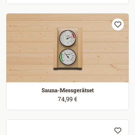
Sauna-Messgerätset
74,99 €
Regulärer Preis: