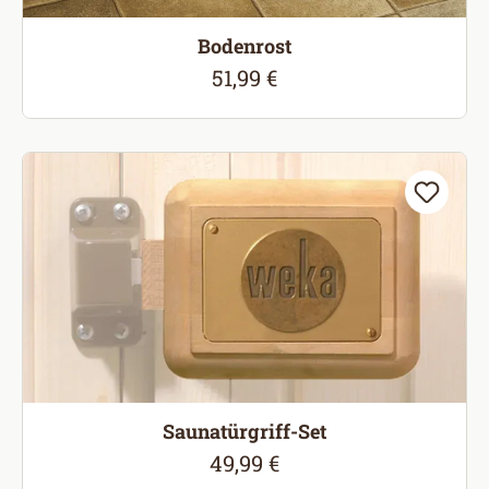
Bodenrost
51,99 €
Regulärer Preis:
Saunatürgriff-Set
49,99 €
Regulärer Preis: