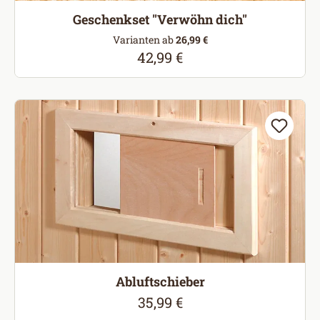
Geschenkset "Verwöhn dich"
Varianten ab
26,99 €
42,99 €
Regulärer Preis:
Abluftschieber
35,99 €
Regulärer Preis: