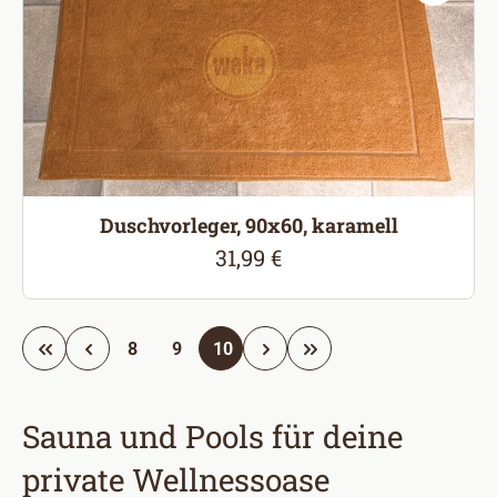
Duschvorleger, 90x60, karamell
31,99 €
Regulärer Preis:
Seite
Seite
Seite
8
9
10
Sauna und Pools für deine
private Wellnessoase