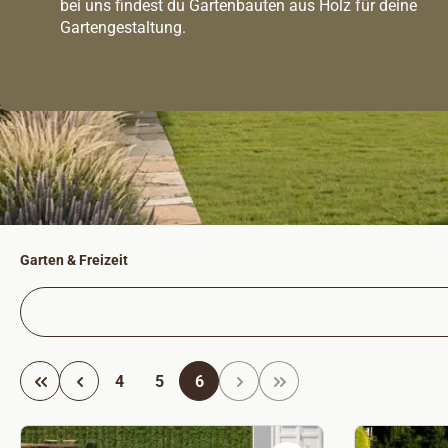
bei uns findest du Gartenbauten aus Holz für deine
Gartengestaltung.
Garten & Freizeit
Seite
Seite
Seite
4
5
6