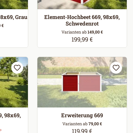
98x69, Grau
Element-Hochbeet 669, 98x69,
Schwedenrot
 €
reis:
Varianten ab
149,00 €
199,99 €
Regulärer Preis:
, 98x69,
Erweiterung 669
Varianten ab
79,00 €
:
119,99 €
Regulärer Preis:
P