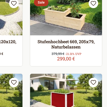
Sale
120x120,
Stufenhochbeet 669, 205x79,
Naturbelassen
Verkaufspreis:
 €
379,99 €
Regulärer Preis:
-21.31% UVP
299,00 €
reis: