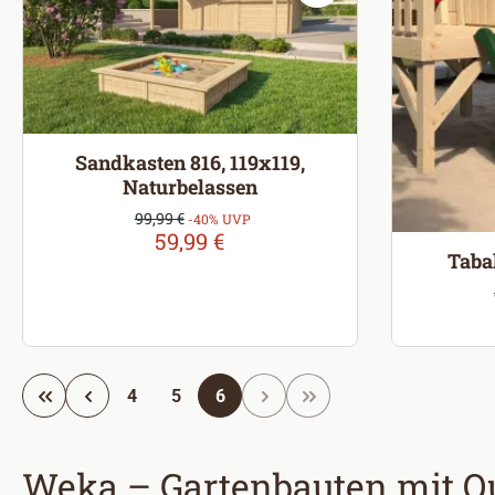
Sandkasten 816, 119x119,
Naturbelassen
Verkaufspreis:
99,99 €
Regulärer Preis:
-40% UVP
59,99 €
Taba
Seite
Seite
Seite
4
5
6
Weka – Gartenbauten mit Qu