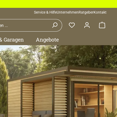
Service & Hilfe
Unternehmen
Ratgeber
Kontakt
Waren
 & Garagen
Angebote