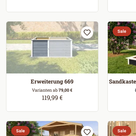
Sale
Erweiterung 669
Sandkasten
V
Varianten ab
79,00 €
119,99 €
Regulärer Preis:
Sale
Sale