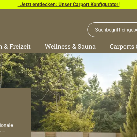
Jetzt entdecken: Unser Carport Konfigurator!
n & Freizeit
Wellness & Sauna
Carports
ionale
r –