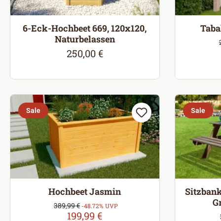
6-Eck-Hochbeet 669, 120x120,
Taba
Naturbelassen
V
250,00 €
Regulärer Preis:
Sale
Sale
Hochbeet Jasmin
Sitzbank
G
Verkaufspreis:
389,99 €
Regulärer Preis:
-48.72% UVP
199,99 €