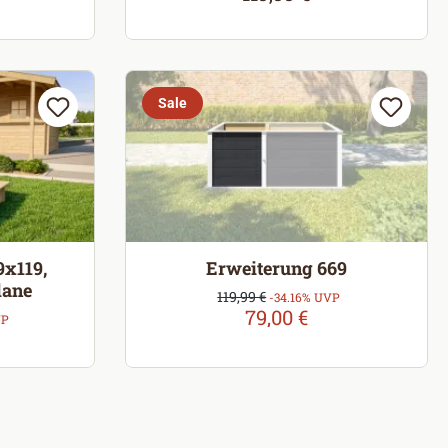
Sale
9x119,
Erweiterung 669
lane
Verkaufspreis:
119,99 €
Regulärer Preis:
-34.16% UVP
79,00 €
VP