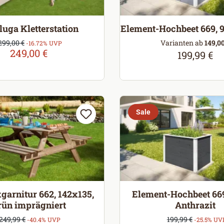
luga Kletterstation
Element-Hochbeet 669, 
erkaufspreis:
299,00 €
Varianten ab
149,00
Regulärer Preis:
-16.72% UVP
249,00 €
199,99 €
Regulärer P
Sale
garnitur 662, 142x135,
Element-Hochbeet 669
rün imprägniert
Anthrazit
Verkaufspreis:
Verkaufspreis
249,99 €
199,99 €
Regulärer Preis:
Regulärer Preis:
-40.4% UVP
-25.5% UV