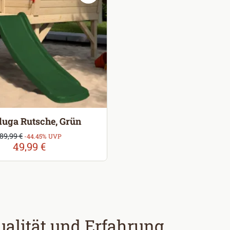
luga Rutsche, Grün
Verkaufspreis:
89,99 €
Regulärer Preis:
-44.45% UVP
49,99 €
alität und Erfahrung