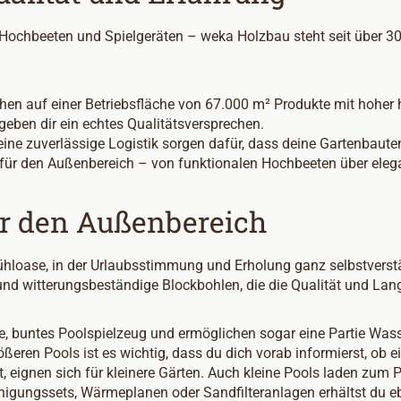
 Hochbeeten und Spielgeräten – weka Holzbau steht seit über 30
n auf einer Betriebsfläche von 67.000 m² Produkte mit hoher h
 geben dir ein echtes Qualitätsversprechen.
ne zuverlässige Logistik sorgen dafür, dass deine Gartenbauten 
s für den Außenbereich – von funktionalen Hochbeeten über elega
r den Außenbereich
fühloase, in der Urlaubsstimmung und Erholung ganz selbstvers
 und witterungsbeständige Blockbohlen, die die Qualität und Lang
 buntes Poolspielzeug und ermöglichen sogar eine Partie Wasser
ößeren Pools ist es wichtig, dass du dich vorab informierst, ob 
st, eignen sich für kleinere Gärten. Auch kleine Pools laden zum
igungssets, Wärmeplanen oder Sandfilteranlagen erhältst du eb