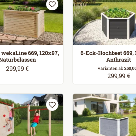
 wekaLine 669, 120x97,
6-Eck-Hochbeet 669, 
Naturbelassen
Anthrazit
299,99 €
Regulärer Preis:
Varianten ab
250,00
299,99 €
Regulärer P