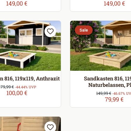
149,00 €
149,00 €
Sale
 816, 119x119, Anthrazit
Sandkasten 816, 11
Naturbelassen, P
erkaufspreis:
179,99 €
Regulärer Preis:
-44.44% UVP
100,00 €
Verkaufspreis:
149,99 €
Regulärer Preis:
-46.67% U
79,99 €