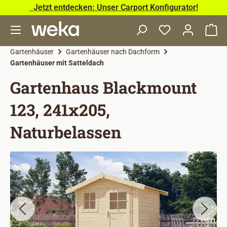
Jetzt entdecken: Unser Carport Konfigurator!
Zum Hauptinhalt springen
Wa
Gartenhäuser
Gartenhäuser nach Dachform
Gartenhäuser mit Satteldach
Gartenhaus Blackmount
123, 241x205,
Naturbelassen
Bildergalerie überspringen