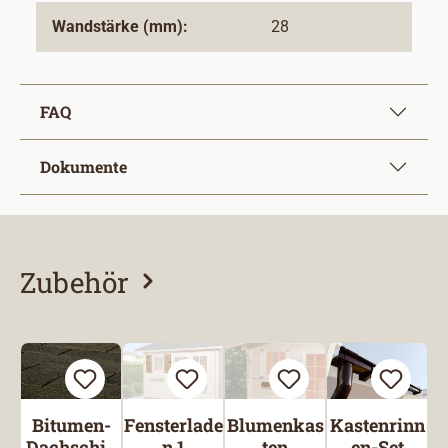
Wandstärke (mm):
28
FAQ
Dokumente
Zubehör
Produktgalerie überspringen
Bitumen-
Fensterlade
Blumenkas
Kastenrinn
Dachschin
n 1
ten
en-Set