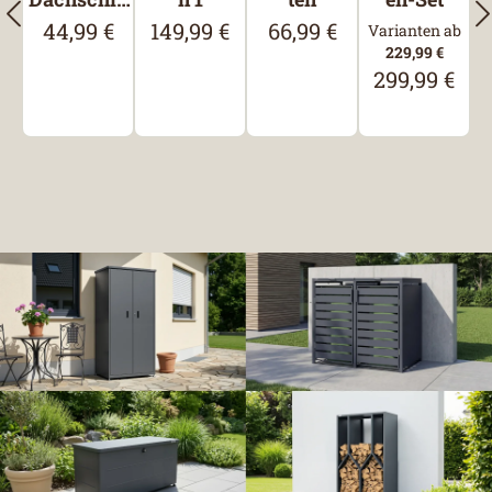
deln,
44,99 €
149,99 €
66,99 €
Regulärer Preis:
Regulärer Preis:
Regulärer Preis:
Varianten ab
Rechteck,
229,99 €
Schwarz
299,99 €
Regulärer Pre